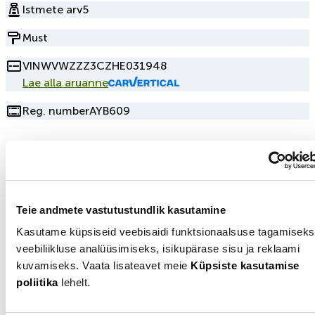
Istmete arv
5
Must
VIN
WVWZZZ3CZHE031948
Lae alla aruanne
Reg. number
AYB609
Müüja
+3725003115
Teie andmete vastutustundlik kasutamine
Näita numbrit
Kasutame küpsiseid veebisaidi funktsionaalsuse tagamiseks
Saada email
Tallinn
veebiliikluse analüüsimiseks, isikupärase sisu ja reklaami
kuvamiseks. Vaata lisateavet meie
Küpsiste kasutamise
poliitika
lehelt.
Leidsid sobiva auto, aga rahast