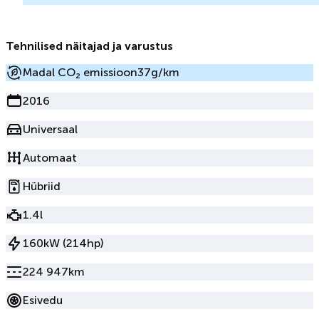
Tehnilised näitajad ja varustus
Madal CO₂ emissioon
37g/km
2016
Universaal
Automaat
Hübriid
1.4l
160kW (214hp)
224 947km
Esivedu