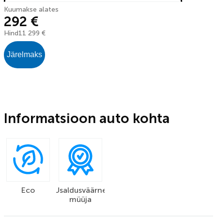
Kuumakse alates
292 €
Hind
11 299 €
Järelmaks
Informatsioon auto kohta
Eco
Usaldusväärne
müüja