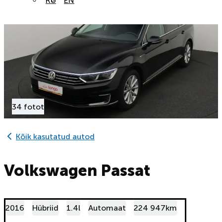
RU
EN
34 fotot
Kõik kasutatud autod
Volkswagen Passat
2016
Hübriid
1.4l
Automaat
224 947km