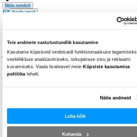
Näita numbrit
Saada email
Narva
Leidsid sobiva auto, aga rahast
Teie andmete vastutustundlik kasutamine
jääb puudu? Täida taotlus ja saa
Kasutame küpsiseid veebisaidi funktsionaalsuse tagamiseks
veebiliikluse analüüsimiseks, isikupärase sisu ja reklaami
pakkumine!
kuvamiseks. Vaata lisateavet meie
Küpsiste kasutamise
poliitika
lehelt.
Maksimaalne laenusumma 25 000 eurot ja
tagasimakseperiood kuni 84 kuud. Taotluse esitamine
võtab ainult mõne minuti ja ei kohusta Sind millekski!
Näita andmeid
Luba kõik
Pakkumise saamiseks esita enda
Kohanda