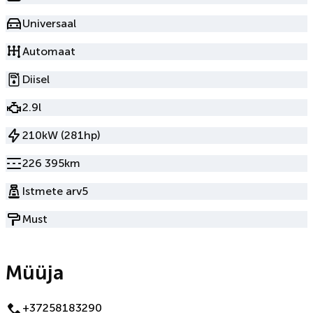
Universaal
Automaat
Diisel
2.9l
210kW (281hp)
226 395km
Istmete arv
5
Must
Müüja
+37258183290