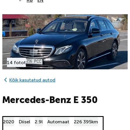
RU
EN
14 fotot
Kõik kasutatud autod
Mercedes-Benz E 350
2020
Diisel
2.9l
Automaat
226 395km