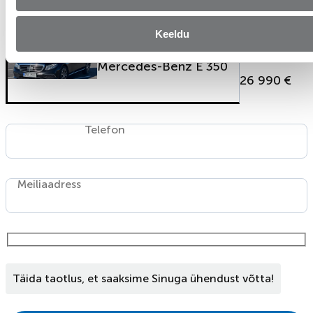
andmed
Keeldu
Hind
Mercedes-Benz E 350
26 990 €
Telefon
Meiliaadress
Täida taotlus, et saaksime Sinuga ühendust võtta!