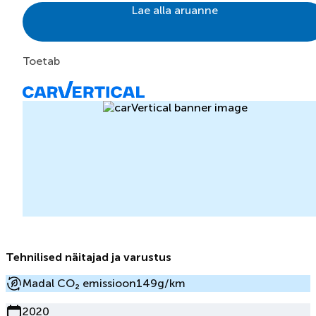
Lae alla aruanne
Toetab
Tehnilised näitajad ja varustus
Madal CO₂ emissioon
149g/km
2020