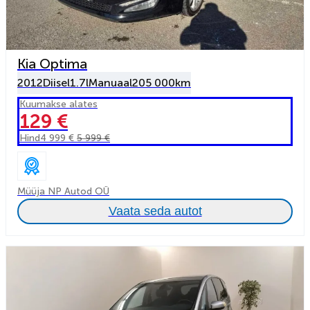
Kia Optima
2012
Diisel
1.7l
Manuaal
205 000km
Kuumakse alates
129 €
Hind
4 999 €
5 999 €
Müüja NP Autod OÜ
Vaata seda autot