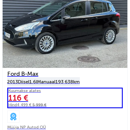
Ford B-Max
2013
Diisel
1.6l
Manuaal
193 638km
Kuumakse alates
116 €
Hind
4 499 €
5 999 €
Müüja NP Autod OÜ