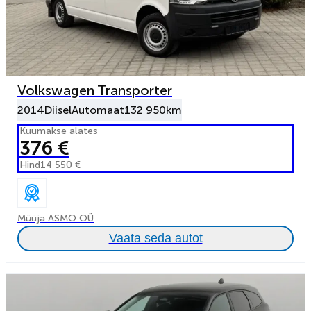
Volkswagen Transporter
2014
Diisel
Automaat
132 950km
Kuumakse alates
376 €
Hind
14 550 €
Müüja ASMO OÜ
Vaata seda autot