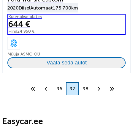
2020
Diisel
Automaat
175 700km
Kuumakse alates
644 €
Hind
24 950 €
Müüja ASMO OÜ
Vaata seda autot
96
97
98
Easycar.ee