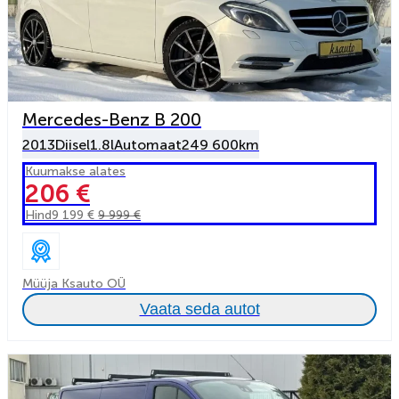
Mercedes-Benz B 200
2013
Diisel
1.8l
Automaat
249 600km
Kuumakse alates
206 €
Hind
9 199 €
9 999 €
Müüja Ksauto OÜ
Vaata seda autot