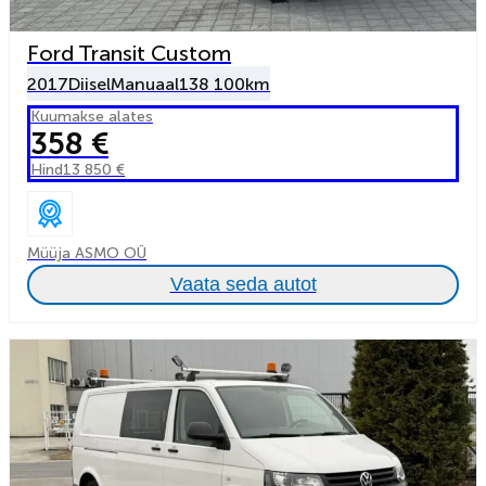
Ford Transit Custom
2017
Diisel
Manuaal
138 100km
Kuumakse alates
358 €
Hind
13 850 €
Müüja ASMO OÜ
Vaata seda autot