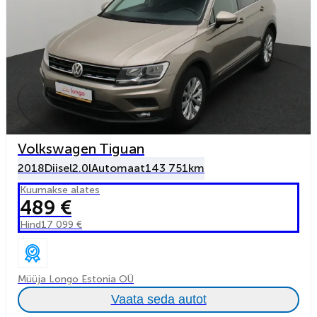
Volkswagen Tiguan
2018
Diisel
2.0l
Automaat
143 751km
Kuumakse alates
489 €
Hind
17 099 €
Müüja Longo Estonia OÜ
Vaata seda autot