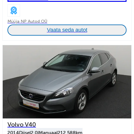
Müüja NP Autod OÜ
Vaata seda autot
Volvo V40
2014
Diisel
2.0l
Manuaal
212 588km