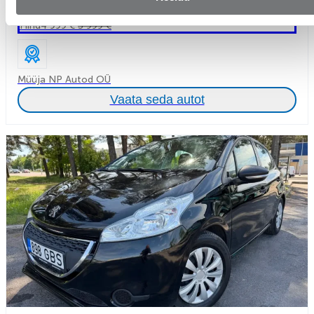
143 €
Hind
4 999 €
5 999 €
Müüja NP Autod OÜ
Vaata seda autot