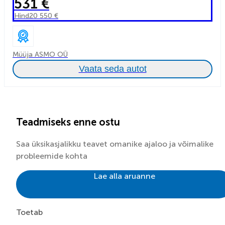
531 €
Hind
20 550 €
Müüja ASMO OÜ
Vaata seda autot
Teadmiseks enne ostu
Saa üksikasjalikku teavet omanike ajaloo ja võimalike
probleemide kohta
Lae alla aruanne
Toetab