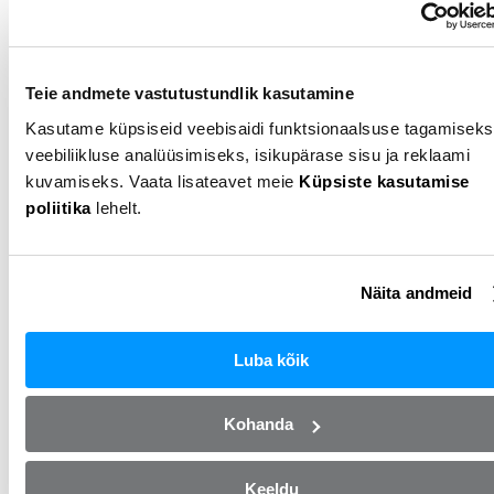
Müüja NP Autod OÜ
Vaata seda autot
Teie andmete vastutustundlik kasutamine
Kasutame küpsiseid veebisaidi funktsionaalsuse tagamiseks
veebiliikluse analüüsimiseks, isikupärase sisu ja reklaami
kuvamiseks. Vaata lisateavet meie
Küpsiste kasutamise
poliitika
lehelt.
Näita andmeid
Luba kõik
Seat Exeo
Kohanda
2011
Diisel
2.0l
Automaat
283 000km
Kuumakse alates
Keeldu