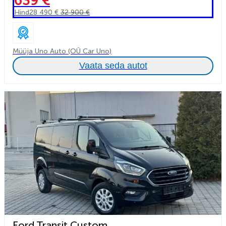
639 €
Hind
28 490 €
32 900 €
Müüja Uno Auto (OÜ Car Uno)
Vaata seda autot
Ford Transit Custom