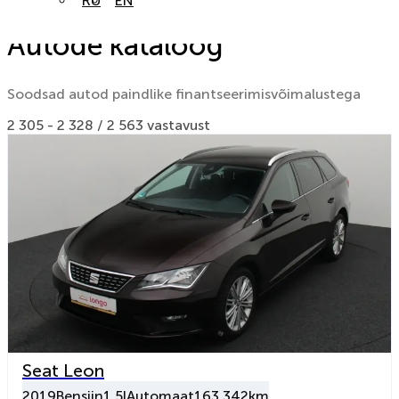
RU
EN
Autode kataloog
Soodsad autod paindlike finantseerimisvõimalustega
2 305 - 2 328 / 2 563 vastavust
Seat Leon
2019
Bensiin
1.5l
Automaat
163 342km