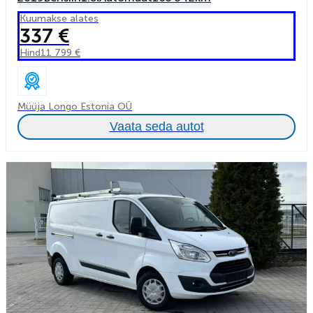
Kuumakse alates
337 €
Hind
11 799 €
Müüja Longo Estonia OÜ
Vaata seda autot