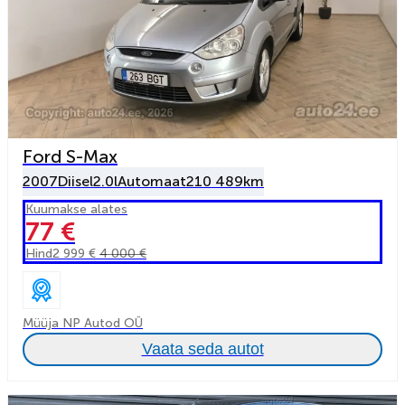
Ford S-Max
2007
Diisel
2.0l
Automaat
210 489km
Kuumakse alates
77 €
Hind
2 999 €
4 000 €
Müüja NP Autod OÜ
Vaata seda autot