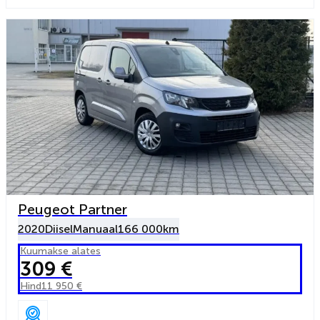
Peugeot Partner
2020
Diisel
Manuaal
166 000km
Kuumakse alates
309 €
Hind
11 950 €