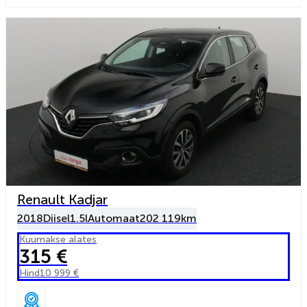
Renault Kadjar
2018
Diisel
1.5l
Automaat
202 119km
Kuumakse alates
315 €
Hind
10 999 €