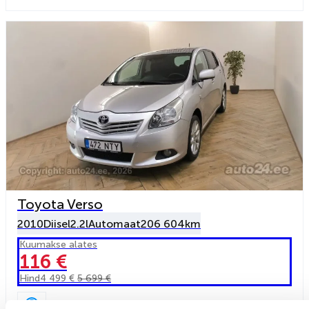
Toyota Verso
2010
Diisel
2.2l
Automaat
206 604km
Kuumakse alates
116 €
Hind
4 499 €
5 699 €