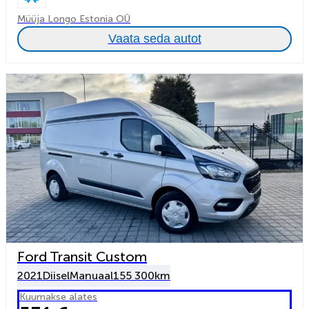
Müüja Longo Estonia OÜ
Vaata seda autot
Ford Transit Custom
2021
Diisel
Manuaal
155 300km
Kuumakse alates