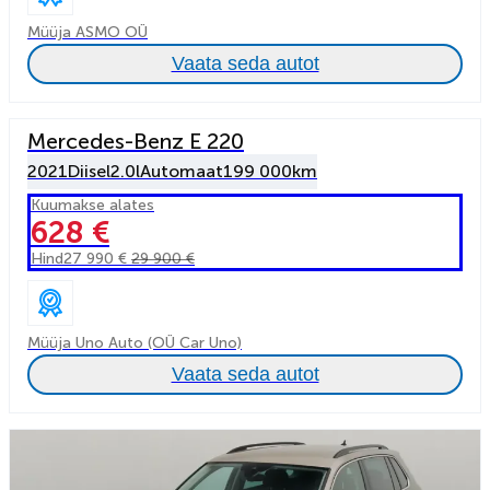
Müüja ASMO OÜ
Vaata seda autot
Mercedes-Benz E 220
2021
Diisel
2.0l
Automaat
199 000km
Kuumakse alates
628 €
Hind
27 990 €
29 900 €
Müüja Uno Auto (OÜ Car Uno)
Vaata seda autot