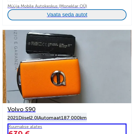
Müüja Mobile Autokeskus (Moneklar OÜ)
Vaata seda autot
Volvo S90
2021
Diisel
2.0l
Automaat
187 000km
Kuumakse alates