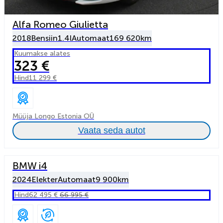
Alfa Romeo Giulietta
2018
Bensiin
1.4l
Automaat
169 620km
Kuumakse alates
323 €
Hind
11 299 €
Müüja Longo Estonia OÜ
Vaata seda autot
BMW i4
2024
Elekter
Automaat
9 900km
Hind
62 495 €
66 995 €