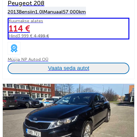
Peugeot 208
2013
Bensiin
1.0l
Manuaal
57 000km
Kuumakse alates
114 €
Hind
3 999 €
4 499 €
Müüja NP Autod OÜ
Vaata seda autot