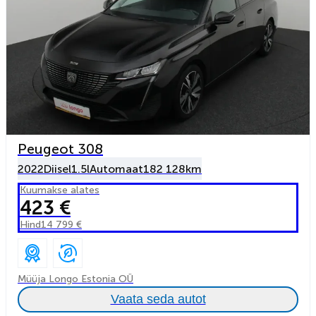
Peugeot 308
2022
Diisel
1.5l
Automaat
182 128km
Kuumakse alates
423 €
Hind
14 799 €
Müüja Longo Estonia OÜ
Vaata seda autot