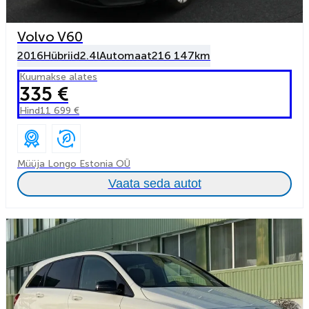
Volvo V60
2016
Hübriid
2.4l
Automaat
216 147km
Kuumakse alates
335 €
Hind
11 699 €
Müüja Longo Estonia OÜ
Vaata seda autot