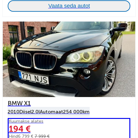
Vaata seda autot
BMW X1
2010
Diisel
2.0l
Automaat
254 000km
Kuumakse alates
194 €
Hind
6 799 €
7 999 €