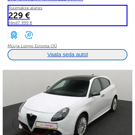
Kuumakse alates
229 €
Hind
7 999 €
Müüja Longo Estonia OÜ
Vaata seda autot