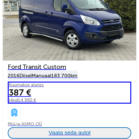
Ford Transit Custom
2016
Diisel
Manuaal
183 700km
Kuumakse alates
387 €
Hind
14 990 €
Müüja ASMO OÜ
Vaata seda autot