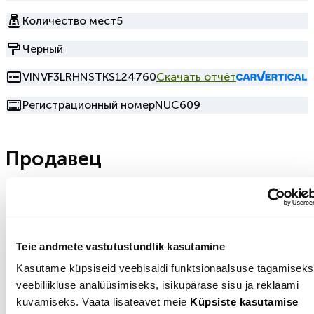
Количество мест
5
Черный
VIN
VF3LRHNSTKS124760
Скачать отчёт
Регистрационный номер
NUC609
Продавец
+3725003115
Показать номер
Отправить электронное письмо
Tallinn
Teie andmete vastutustundlik kasutamine
Kasutame küpsiseid veebisaidi funktsionaalsuse tagamiseks
veebiliikluse analüüsimiseks, isikupärase sisu ja reklaami
Нашли подходящий
kuvamiseks. Vaata lisateavet meie
Küpsiste kasutamise