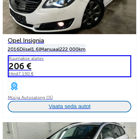
Opel Insignia
2016
Diisel
1.6l
Manuaal
222 000km
Kuumakse alates
206 €
Hind
7 190 €
Müüja Autosalong OÜ
Vaata seda autot