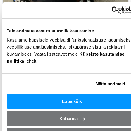
Ford Mondeo
Teie andmete vastutustundlik kasutamine
2009
Diisel
2.0l
Manuaal
277 000km
Kasutame küpsiseid veebisaidi funktsionaalsuse tagamiseks
Kuumakse alates
veebiliikluse analüüsimiseks, isikupärase sisu ja reklaami
128 €
kuvamiseks. Vaata lisateavet meie
Küpsiste kasutamise
Hind
4 490 €
poliitika
lehelt.
Müüja Autosalong OÜ
Näita andmeid
Vaata seda autot
Luba kõik
Kohanda