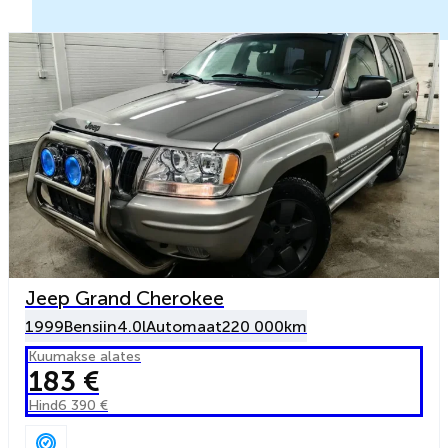
Jeep Grand Cherokee
1999
Bensiin
4.0l
Automaat
220 000km
Kuumakse alates
183 €
Hind
6 390 €