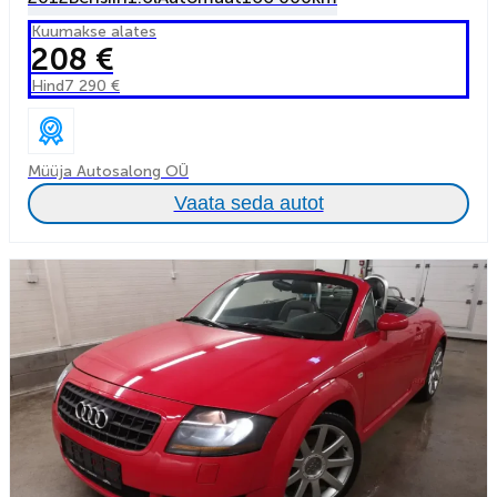
Kuumakse alates
208 €
Hind
7 290 €
Müüja Autosalong OÜ
Vaata seda autot