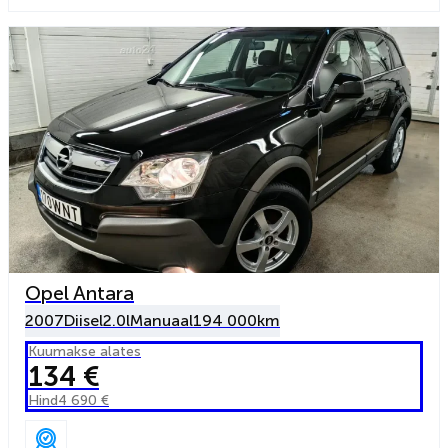
Opel Antara
2007
Diisel
2.0l
Manuaal
194 000km
Kuumakse alates
134 €
Hind
4 690 €