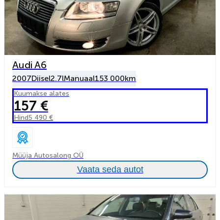
Audi A6
2007
Diisel
2.7l
Manuaal
153 000km
Kuumakse alates
157 €
Hind
5 490 €
Müüja Autosalong OÜ
Vaata seda autot