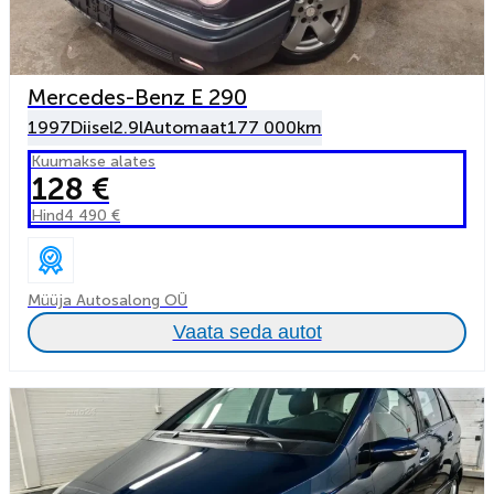
Mercedes-Benz E 290
1997
Diisel
2.9l
Automaat
177 000km
Kuumakse alates
128 €
Hind
4 490 €
Müüja Autosalong OÜ
Vaata seda autot