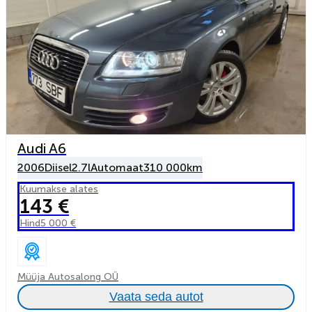
Audi A6
2006
Diisel
2.7l
Automaat
310 000km
Kuumakse alates
143 €
Hind
5 000 €
Müüja Autosalong OÜ
Vaata seda autot