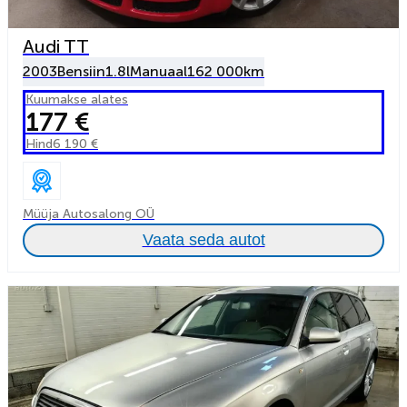
Audi TT
2003
Bensiin
1.8l
Manuaal
162 000km
Kuumakse alates
177 €
Hind
6 190 €
Müüja Autosalong OÜ
Vaata seda autot