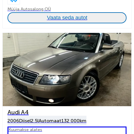
Müüja Autosalong OÜ
Vaata seda autot
Audi A4
2006
Diisel
2.5l
Automaat
132 000km
Kuumakse alates