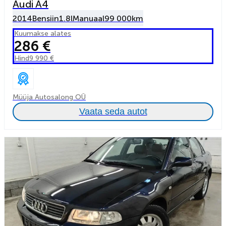
Audi A4
2014
Bensiin
1.8l
Manuaal
99 000km
Kuumakse alates
286 €
Hind
9 990 €
Müüja Autosalong OÜ
Vaata seda autot