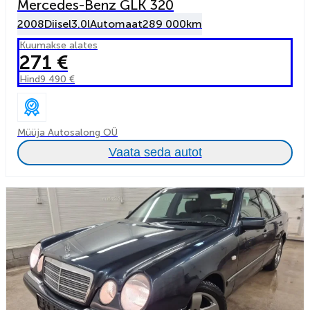
Mercedes-Benz GLK 320
2008
Diisel
3.0l
Automaat
289 000km
Kuumakse alates
271 €
Hind
9 490 €
Müüja Autosalong OÜ
Vaata seda autot