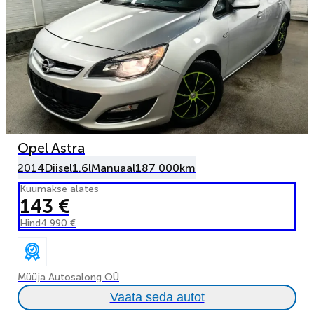
Opel Astra
2014
Diisel
1.6l
Manuaal
187 000km
Kuumakse alates
143 €
Hind
4 990 €
Müüja Autosalong OÜ
Vaata seda autot