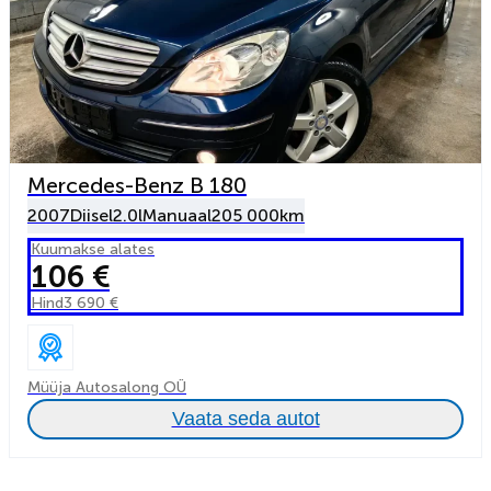
Mercedes-Benz B 180
2007
Diisel
2.0l
Manuaal
205 000km
Kuumakse alates
106 €
Hind
3 690 €
Müüja Autosalong OÜ
Vaata seda autot