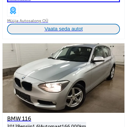
Müüja Autosalong OÜ
Vaata seda autot
BMW 116
2012
Bensiin
1.6l
Automaat
166 000km