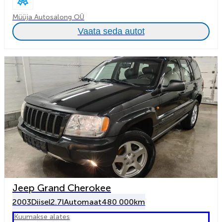
Müüja Autosalong OÜ
Vaata seda autot
Jeep Grand Cherokee
2003
Diisel
2.7l
Automaat
480 000km
Kuumakse alates