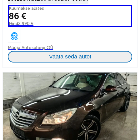
Kuumakse alates
86 €
Hind
2 990 €
Müüja Autosalong OÜ
Vaata seda autot