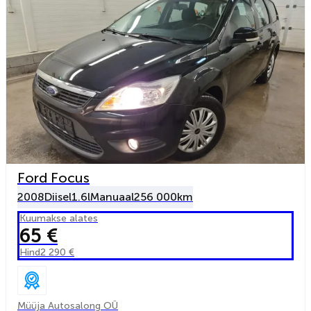
Ford Focus
2008
Diisel
1.6l
Manuaal
256 000km
Kuumakse alates
65 €
Hind
2 290 €
Müüja Autosalong OÜ