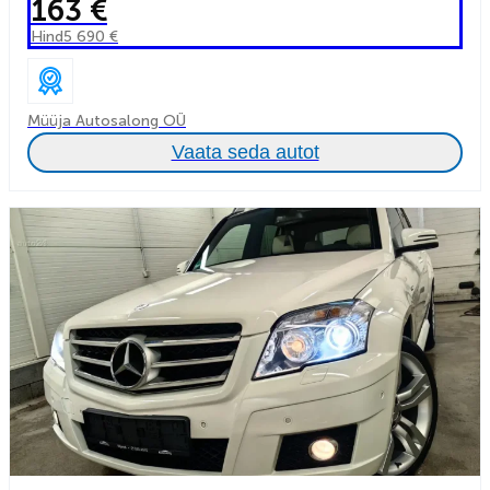
163 €
Hind
5 690 €
Müüja Autosalong OÜ
Vaata seda autot