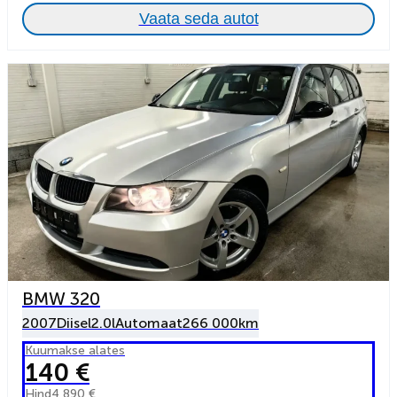
Vaata seda autot
BMW 320
2007
Diisel
2.0l
Automaat
266 000km
Kuumakse alates
140 €
Hind
4 890 €