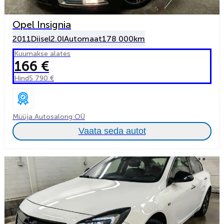
Opel Insignia
2011
Diisel
2.0l
Automaat
178 000km
Kuumakse alates
166 €
Hind
5 790 €
Müüja Autosalong OÜ
Vaata seda autot