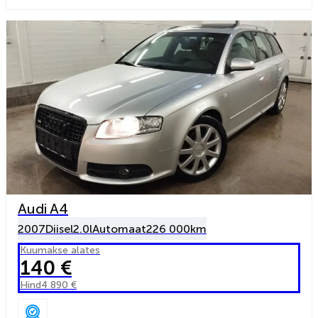
Audi A4
2007
Diisel
2.0l
Automaat
226 000km
Kuumakse alates
140 €
Hind
4 890 €