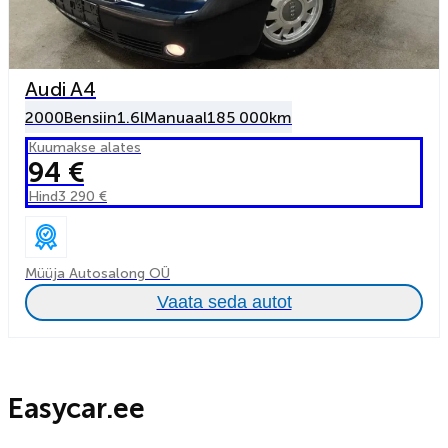
Audi A4
2000
Bensiin
1.6l
Manuaal
185 000km
Kuumakse alates
94 €
Hind
3 290 €
Müüja Autosalong OÜ
Vaata seda autot
Easycar.ee