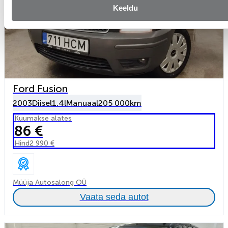
Keeldu
Ford Fusion
2003
Diisel
1.4l
Manuaal
205 000km
Kuumakse alates
86 €
Hind
2 990 €
Müüja Autosalong OÜ
Vaata seda autot