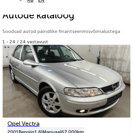
RU
EN
Autode kataloog
Soodsad autod paindlike finantseerimisvõimalustega
1 - 24 / 24 vastavust
Opel Vectra
2001
Bensiin
1.6l
Manuaal
67 000km