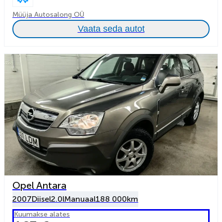
Müüja Autosalong OÜ
Vaata seda autot
Opel Antara
2007
Diisel
2.0l
Manuaal
188 000km
Kuumakse alates