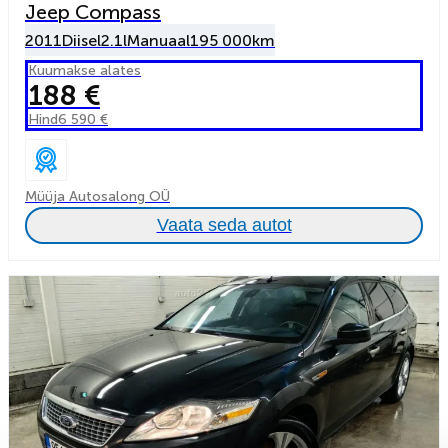
Jeep Compass
2011
Diisel
2.1l
Manuaal
195 000km
Kuumakse alates
188 €
Hind
6 590 €
Müüja Autosalong OÜ
Vaata seda autot