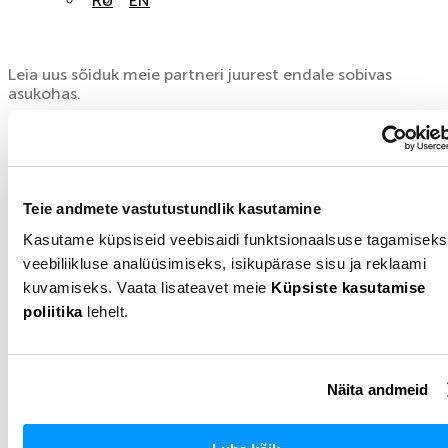
RU
EN
Automüügi partnerite asukohad
Leia uus sõiduk meie partneri juurest endale sobivas
asukohas.
Teie andmete vastutustundlik kasutamine
Nimekiri
Kaart
Kasutame küpsiseid veebisaidi funktsionaalsuse tagamiseks
veebiliikluse analüüsimiseks, isikupärase sisu ja reklaami
kuvamiseks. Vaata lisateavet meie
Küpsiste kasutamise
poliitika
lehelt.
Võtke meiega ühendust ja me
Näita andmeid
aitame teid!