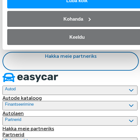
Luba kõik
Hakka meie partneriks
Kohanda
Kui olete sõidukimüüja, tähendab Mogo partneriks
Keeldu
saamine oma klientidele usaldusväärse finantspartneri
hankimist ja endale erinevaid hüvesid.
Hakka meie partneriks
Autod
Autode kataloog
Finantseerimine
Autolaen
Partnerid
Hakka meie partneriks
Partnerid