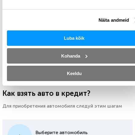
Автокредит
Näita andmeid
Что делать, если на покупку автомобиля Вашей
Luba kõik
мечты не хватает денег? Мы поможем! До 25
000 EUR, получите автомобиль уже сегодня!
Kohanda
Узнать больше
Keeldu
Как взять авто в кредит?
Для приобретения автомобиля следуй этим шагам
Выберите автомобиль